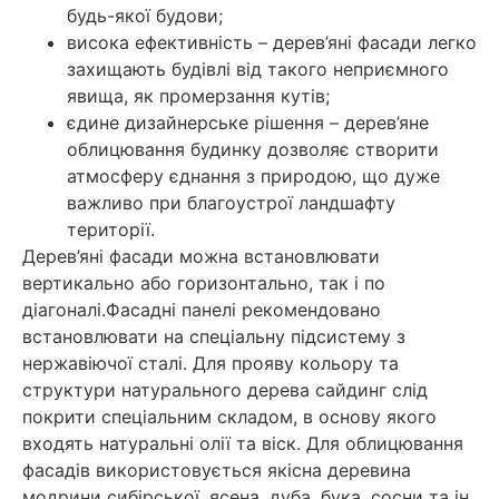
будь-якої будови;
висока ефективність – дерев’яні фасади легко
захищають будівлі від такого неприємного
явища, як промерзання кутів;
єдине дизайнерське рішення – дерев’яне
облицювання будинку дозволяє створити
атмосферу єднання з природою, що дуже
важливо при благоустрої ландшафту
території.
Дерев’яні фасади можна встановлювати
вертикально або горизонтально, так і по
діагоналі.Фасадні панелі рекомендовано
встановлювати на спеціальну підсистему з
нержавіючої сталі. Для прояву кольору та
структури натурального дерева сайдинг слід
покрити спеціальним складом, в основу якого
входять натуральні олії та віск. Для облицювання
фасадів використовується якісна деревина
модрини сибірської, ясена, дуба, бука, сосни та ін.